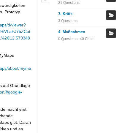
21 Questions
nswürdigkeiten
s. Prototyp
3. Kritik
3 Questions
aps/d/viewer?
RHiVLaEJ7bZCot
4. Maßnahmen
51%2C12.579348
0 Questions
40 Child
 MyMaps
maps/about/myma
s auf Grundlage
ion/f/google-
ide macht erst
ichende
Maps gibt. Daran
irken und es