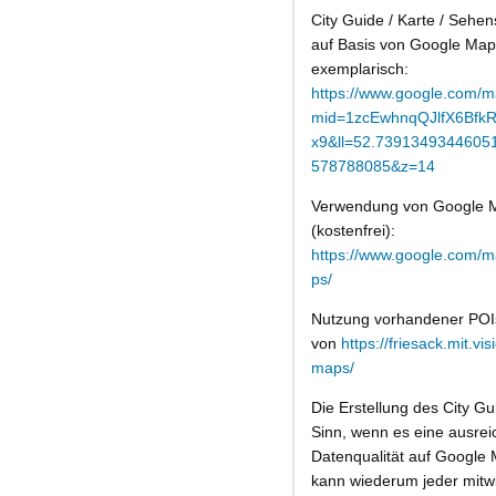
City Guide / Karte / Sehe
auf Basis von Google Map
exemplarisch:
https://www.google.com/m
mid=1zcEwhnqQJlfX6Bfk
x9&ll=52.739134934460
578788085&z=14
Verwendung von Google
(kostenfrei):
https://www.google.com/
ps/
Nutzung vorhandener POI
von
https://friesack.mit.vis
maps/
Die Erstellung des City Gu
Sinn, wenn es eine ausre
Datenqualität auf Google 
kann wiederum jeder mitw