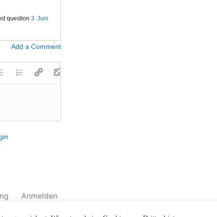
.
ed question
3. Juni
Add a Comment
gin
ung
Anmelden