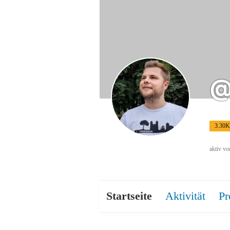
@
3.30K
aktiv v
Startseite
Aktivität
Pr