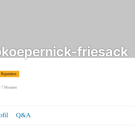
koepernick-friesack
 Reputation
or 7 Monaten
ofil
Q&A