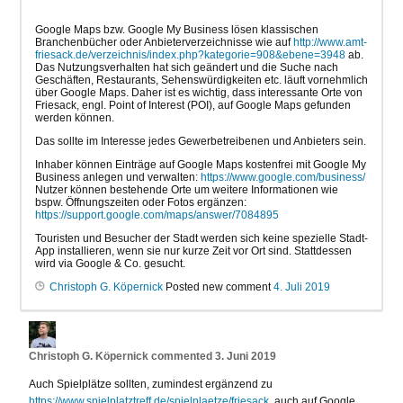
Google Maps bzw. Google My Business lösen klassischen
Branchenbücher oder Anbieterverzeichnisse wie auf
http://www.amt-
friesack.de/verzeichnis/index.php?kategorie=908&ebene=3948
ab.
Das Nutzungsverhalten hat sich geändert und die Suche nach
Geschäften, Restaurants, Sehenswürdigkeiten etc. läuft vornehmlich
über Google Maps. Daher ist es wichtig, dass interessante Orte von
Friesack, engl. Point of Interest (POI), auf Google Maps gefunden
werden können.
Das sollte im Interesse jedes Gewerbetreibenen und Anbieters sein.
Inhaber können Einträge auf Google Maps kostenfrei mit Google My
Business anlegen und verwalten:
https://www.google.com/business/
Nutzer können bestehende Orte um weitere Informationen wie
bspw. Öffnungszeiten oder Fotos ergänzen:
https://support.google.com/maps/answer/7084895
Touristen und Besucher der Stadt werden sich keine spezielle Stadt-
App installieren, wenn sie nur kurze Zeit vor Ort sind. Stattdessen
wird via Google & Co. gesucht.
Christoph G. Köpernick
Posted new comment
4. Juli 2019
Christoph G. Köpernick
commented
3. Juni 2019
Auch Spielplätze sollten, zumindest ergänzend zu
https://www.spielplatztreff.de/spielplaetze/friesack
, auch auf Google