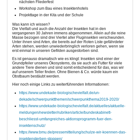
nächsten Fliederfest
Workshop zum Bau eines Insektenhotels
Projekttage in der Kita und der Schule
Was kann ich wissen?
Die Vielfalt und auch die Anzahl der Insekten hat in den
vergangenen 30 Jahren immens abgenommen. Allein auf die reine
Masse bezogen sind drei Viertel aller Fluginsekten verschwunden.
Unter ihnen sind Arten, die bereits auf der Roten Liste gefährdeter
Arten stehen, werden unwiederbringlich verloren gehen, wenn sie
erst einmal in unseren Gefilden ausgestorben sind.
Es ist genauso dramatisch wie es klingt: Insekten sind einer der
Grundpfeiler unseres Ökosystems, da sie auch als Futter für viele
andere Tiere dienen und sind somit entscheidend für das, was wir
auf unserem Teller finden. Ohne Bienen & Co. würde kaum ein
Obstbaum bestäubt werden.
Hier noch einige Links zu weiterführenden Informationen:
https://www.undekade-biologischevielfalt.de/un-
dekade/schwerpunktthemen/schwerpunkthema2019-2020/
https://www.undekade-biologischevielfalt.de/aktuelles/aktuelle-
meldungen/newsletter/rubriken/article/bundeskabinett-
beschliesst-umfangreiches-aktionsprogramm-fuer-den-
insektenschutz/
https://www.bmu.de/pressemitteilung/schulze-wir-koennen-das-
insektensterben-stoppen/