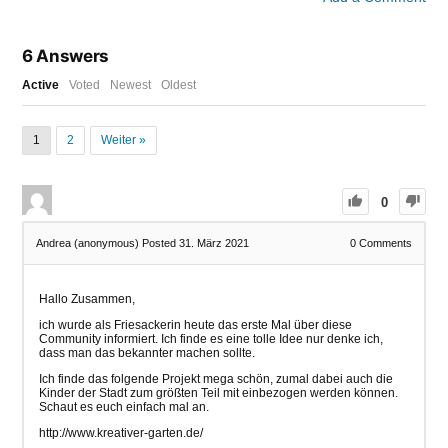
6
Answers
Active
Voted
Newest
Oldest
1
2
Weiter »
0
Andrea (anonymous)
Posted 31. März 2021
0
Comments
Hallo Zusammen,
ich wurde als Friesackerin heute das erste Mal über diese
Community informiert. Ich finde es eine tolle Idee nur denke ich,
dass man das bekannter machen sollte.
Ich finde das folgende Projekt mega schön, zumal dabei auch die
Kinder der Stadt zum größten Teil mit einbezogen werden können.
Schaut es euch einfach mal an.
http://www.kreativer-garten.de/