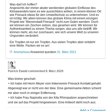
Was darf ich hoffen?
Angesichts der immer akuter werdenden globalen Einflüsse des
Klimawandels kann es wie aussichtslos wirken, in einem kleinen Ort
wie Friesack etwas für den Umweltschutz zu unternehmen. Und es
ist richtig: Wir allein können das globale Klima mit einem einzigen
Projekt wie “Bienenstadt Friesack” nicht zum Guten wenden. Doch
wir können ein Zeichen setzen, das gesehen wird. Wir können für
Aufmerksamkeit zu einem Thema sorgen, das uns alle betrifft. Wir
können mehr, als nur zuschauen, wie sich unsere Welt zu unseren
Ungunsten verändert.
Ein Tropfen ist nur ein Tropfen. Aus vielen Tropfen aber entsteht
eine Welle. Packen wir es an!
Anonymous
Answered question
31. März 2021
Patrick Ewald
commented
9. März 2020
Was bisher geschah:
+ Ich habe mit Herrn Meyer vom Imkerverein Friesack Kontakt gehabt.
Abgeneigt war er nicht von der Idee. Eine gemeinsame Aktion scheint
mir aber noch in einiger Entfernung.
+ Ich habe Frau Napiralla von der Kita Rhinspatzen angeschrieben
und sie auf das Projekt hingewiesen. Eine Antwort steht noch aus.
Add a Comment