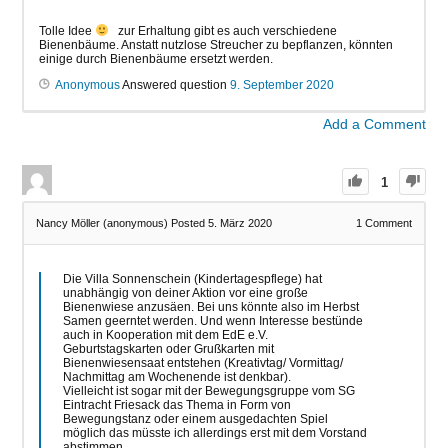
Tolle Idee
zur Erhaltung gibt es auch verschiedene
Bienenbäume. Anstatt nutzlose Streucher zu bepflanzen, könnten
einige durch Bienenbäume ersetzt werden.
Anonymous
Answered question
9. September 2020
Add a Comment
1
Nancy Möller (anonymous)
Posted 5. März 2020
1
Comment
Die Villa Sonnenschein (Kindertagespflege) hat
unabhängig von deiner Aktion vor eine große
Bienenwiese anzusäen. Bei uns könnte also im Herbst
Samen geerntet werden. Und wenn Interesse bestünde
auch in Kooperation mit dem EdE e.V.
Geburtstagskarten oder Grußkarten mit
Bienenwiesensaat entstehen (Kreativtag/ Vormittag/
Nachmittag am Wochenende ist denkbar).
Vielleicht ist sogar mit der Bewegungsgruppe vom SG
Eintracht Friesack das Thema in Form von
Bewegungstanz oder einem ausgedachten Spiel
möglich das müsste ich allerdings erst mit dem Vorstand
abstimmen.