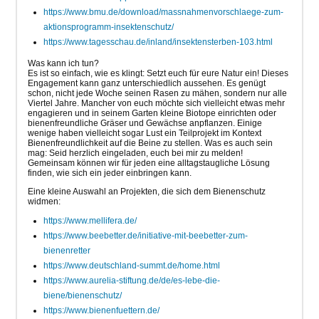
https://www.bmu.de/download/massnahmenvorschlaege-zum-
aktionsprogramm-insektenschutz/
https://www.tagesschau.de/inland/insektensterben-103.html
Was kann ich tun?
Es ist so einfach, wie es klingt: Setzt euch für eure Natur ein! Dieses
Engagement kann ganz unterschiedlich aussehen. Es genügt
schon, nicht jede Woche seinen Rasen zu mähen, sondern nur alle
Viertel Jahre. Mancher von euch möchte sich vielleicht etwas mehr
engagieren und in seinem Garten kleine Biotope einrichten oder
bienenfreundliche Gräser und Gewächse anpflanzen. Einige
wenige haben vielleicht sogar Lust ein Teilprojekt im Kontext
Bienenfreundlichkeit auf die Beine zu stellen. Was es auch sein
mag: Seid herzlich eingeladen, euch bei mir zu melden!
Gemeinsam können wir für jeden eine alltagstaugliche Lösung
finden, wie sich ein jeder einbringen kann.
Eine kleine Auswahl an Projekten, die sich dem Bienenschutz
widmen:
https://www.mellifera.de/
https://www.beebetter.de/initiative-mit-beebetter-zum-
bienenretter
https://www.deutschland-summt.de/home.html
https://www.aurelia-stiftung.de/de/es-lebe-die-
biene/bienenschutz/
https://www.bienenfuettern.de/